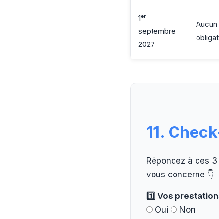
1ᵉʳ
Aucun 
septembre
obliga
2027
11. Check
Répondez à ces 3 q
vous concerne 👇
1️⃣ Vos prestatio
Oui
Non