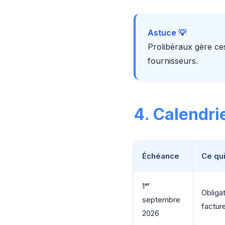
Astuce 💡
Prolibéraux gère ce
fournisseurs.
4. Calendrie
Échéance
Ce qu
1ᵉʳ
Obliga
septembre
factur
2026