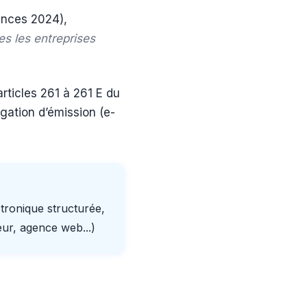
nances 2024),
es les entreprises
rticles 261 à 261 E du
igation d’émission (e-
tronique structurée,
eur, agence web...)