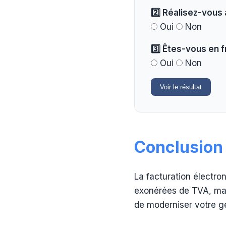
2️⃣ Réalisez-vous
Oui
Non
3️⃣ Êtes-vous en f
Oui
Non
Voir le résultat
Conclusion
La facturation électro
exonérées de TVA, mais
de moderniser votre g