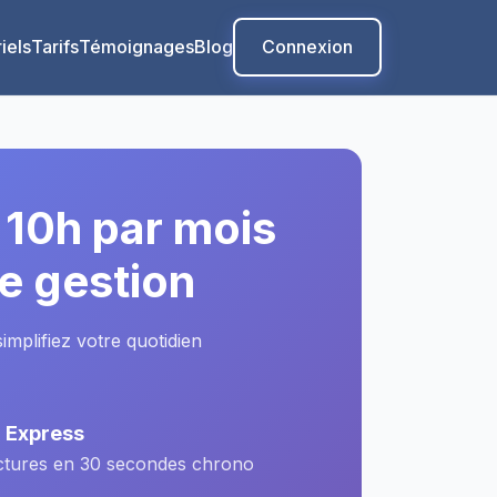
iels
Tarifs
Témoignages
Blog
Connexion
10h par mois
re gestion
mplifiez votre quotidien
n Express
ctures en 30 secondes chrono