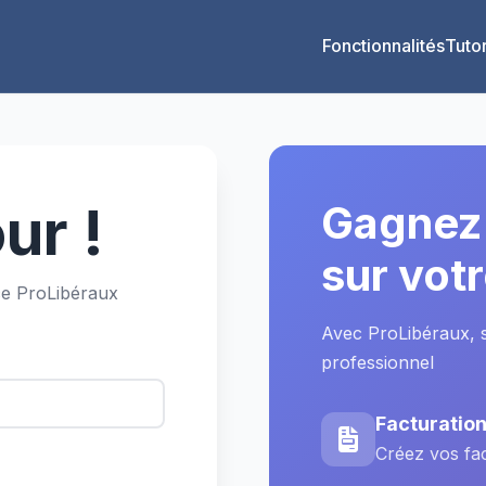
Fonctionnalités
Tutor
ur !
Gagnez 
sur vot
e ProLibéraux
Avec ProLibéraux, si
professionnel
Facturatio
Créez vos fa