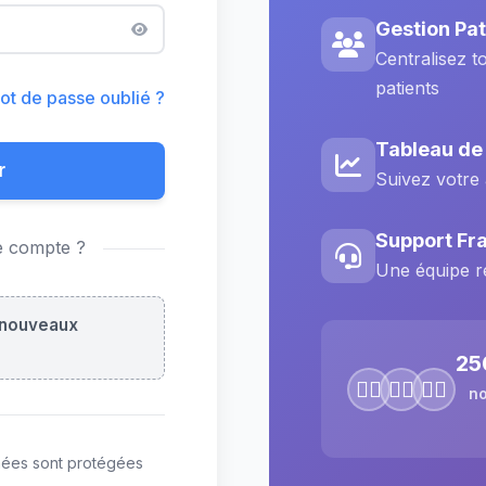
Gestion Pat
Centralisez t
patients
ot de passe oublié ?
Tableau de
r
Suivez votre 
Support Fr
e compte ?
Une équipe r
 nouveaux
25
👨‍⚕️
👩‍⚕️
🧑‍⚕️
no
nées sont protégées